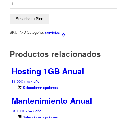
Dominio
Anual
cantidad
Suscribe tu Plan
SKU:
N/D
Categoría:
servicios
Productos relacionados
Hosting 1GB Anual
31,00
€
/ año
+IVA
Este
Seleccionar opciones
producto
Mantenimiento Anual
tiene
múltiples
310,00
€
/ año
variantes.
+IVA
Este
Seleccionar opciones
Las
producto
opciones